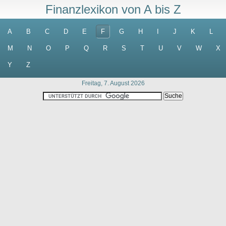
Finanzlexikon von A bis Z
A
B
C
D
E
F
G
H
I
J
K
L
M
N
O
P
Q
R
S
T
U
V
W
X
Y
Z
Freitag, 7. August 2026