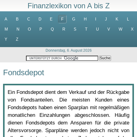
Finanzlexikon von A bis Z
A
B
C
D
E
F
G
H
I
J
K
L
M
N
O
P
Q
R
S
T
U
V
W
X
Y
Z
Donnerstag, 6. August 2026
Fondsdepot
Ein Fondsdepot dient dem Verkauf und der Rückgabe
von Fondsanteilen. Die meisten Kunden eines
Fondsdepots haben einen Sparplan mit regelmäßigen
monatlichen Einzahlungen abgeschlossen. Häufig
dienen Fondsdepots dem Ansparen für die private
Altersvorsorge. Sparpläne werden jedoch nicht von