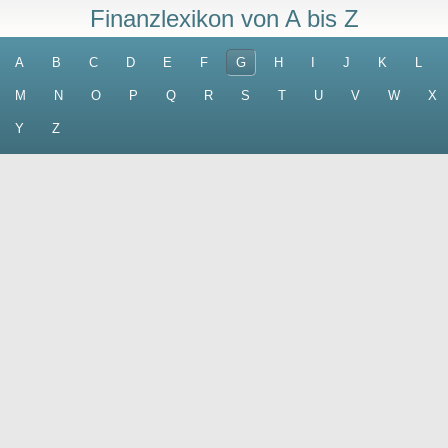
Finanzlexikon von A bis Z
A
B
C
D
E
F
G
H
I
J
K
L
M
N
O
P
Q
R
S
T
U
V
W
X
Y
Z