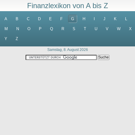
Finanzlexikon von A bis Z
A
B
C
D
E
F
G
H
I
J
K
L
M
N
O
P
Q
R
S
T
U
V
W
X
Y
Z
Samstag, 8. August 2026