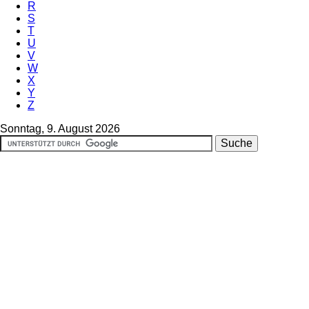
R
S
T
U
V
W
X
Y
Z
Sonntag, 9. August 2026