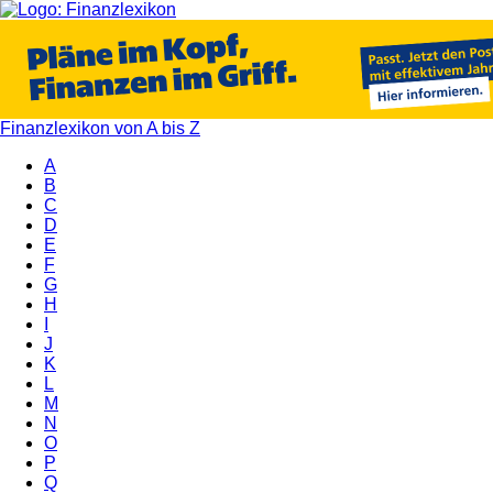
Finanzlexikon von A bis Z
A
B
C
D
E
F
G
H
I
J
K
L
M
N
O
P
Q