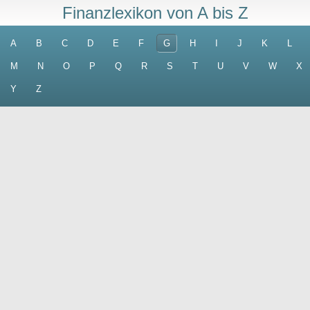
Finanzlexikon von A bis Z
A
B
C
D
E
F
G
H
I
J
K
L
M
N
O
P
Q
R
S
T
U
V
W
X
Y
Z