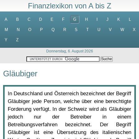
Finanzlexikon von A bis Z
A
B
C
D
E
F
G
H
I
J
K
L
M
N
O
P
Q
R
S
T
U
V
W
X
Y
Z
Donnerstag, 6. August 2026
Gläubiger
In Deutschland und Österreich bezeichnet der Begriff
Gläubiger jede Person, welche über eine berechtigte
Forderung verfügt. In der Schweiz wird als Gläubiger
jedoch nur der Betreiber in einem
Betreibungsverfahren bezeichnet. Der Begriff
Gläubiger ist eine Übersetzung des italienischen