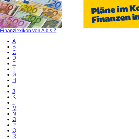
Finanzlexikon von A bis Z
A
B
C
D
E
F
G
H
I
J
K
L
M
N
O
P
Q
R