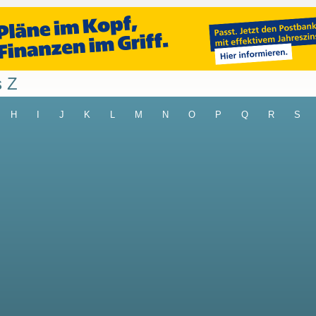
s Z
H
I
J
K
L
M
N
O
P
Q
R
S