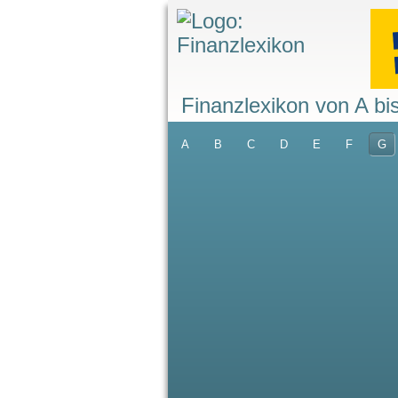
Finanzlexikon von A bi
A
B
C
D
E
F
G