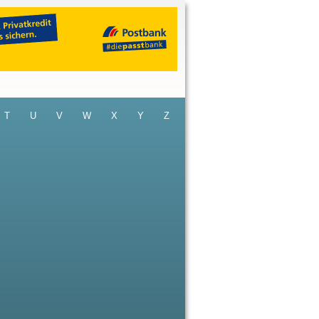
T
U
V
W
X
Y
Z