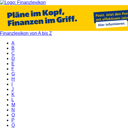
Finanzlexikon von A bis Z
A
B
C
D
E
F
G
H
I
J
K
L
M
N
O
P
Q