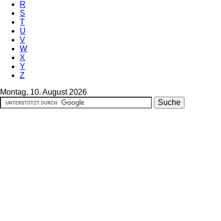
R
S
T
U
V
W
X
Y
Z
Montag, 10. August 2026