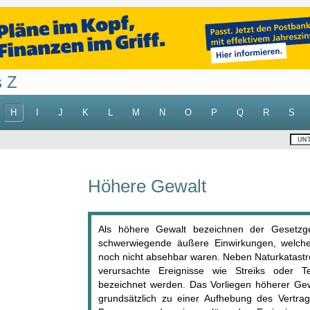
s Z
H
I
J
K
L
M
N
O
P
Q
R
S
Höhere Gewalt
Als höhere Gewalt bezeichnen der Gesetzge
schwerwiegende äußere Einwirkungen, welch
noch nicht absehbar waren. Neben Naturkatas
verursachte Ereignisse wie Streiks oder T
bezeichnet werden. Das Vorliegen höherer Gewa
grundsätzlich zu einer Aufhebung des Vertrag