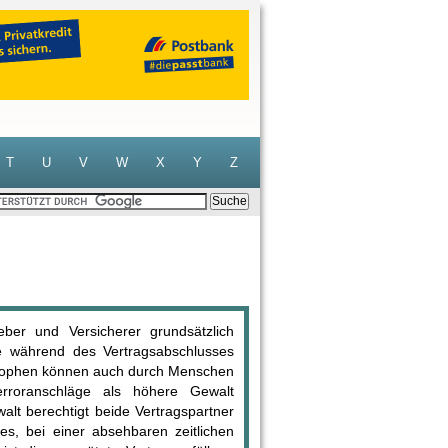
T
U
V
W
X
Y
Z
ber und Versicherer grundsätzlich
e während des Vertragsabschlusses
trophen können auch durch Menschen
erroranschläge als höhere Gewalt
lt berechtigt beide Vertragspartner
es, bei einer absehbaren zeitlichen