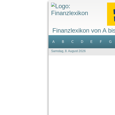
Finanzlexikon von A bi
A
B
C
D
E
F
G
Samstag, 8. August 2026