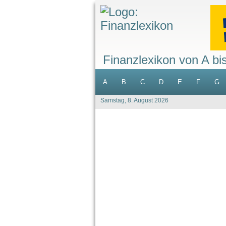
Finanzlexikon von A bi
A
B
C
D
E
F
G
Samstag, 8. August 2026