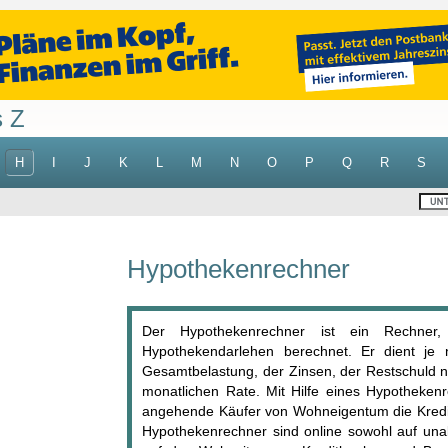
s Z
H
I
J
K
L
M
N
O
P
Q
R
S
Hypothekenrechner
Der Hypothekenrechner ist ein Rechner, 
Hypothekendarlehen berechnet. Er dient je
Gesamtbelastung, der Zinsen, der Restschuld n
monatlichen Rate. Mit Hilfe eines Hypothekenr
angehende Käufer von Wohneigentum die Kredit
Hypothekenrechner sind online sowohl auf una