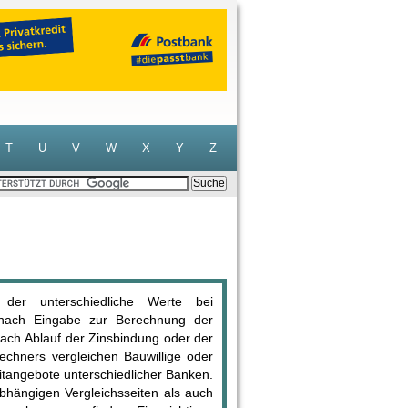
T
U
V
W
X
Y
Z
der unterschiedliche Werte bei
 nach Eingabe zur Berechnung der
ach Ablauf der Zinsbindung oder der
echners vergleichen Bauwillige oder
angebote unterschiedlicher Banken.
bhängigen Vergleichsseiten als auch