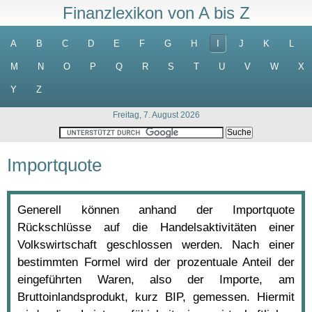
Finanzlexikon von A bis Z
A
B
C
D
E
F
G
H
I
J
K
L
M
N
O
P
Q
R
S
T
U
V
W
X
Y
Z
Freitag, 7. August 2026
Importquote
Generell können anhand der Importquote
Rückschlüsse auf die Handelsaktivitäten einer
Volkswirtschaft geschlossen werden. Nach einer
bestimmten Formel wird der prozentuale Anteil der
eingeführten Waren, also der Importe, am
Bruttoinlandsprodukt, kurz BIP, gemessen. Hiermit