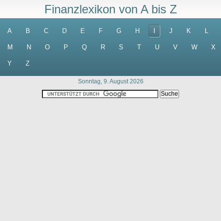
Finanzlexikon von A bis Z
A
B
C
D
E
F
G
H
I
J
K
L
M
N
O
P
Q
R
S
T
U
V
W
X
Y
Z
Sonntag, 9. August 2026