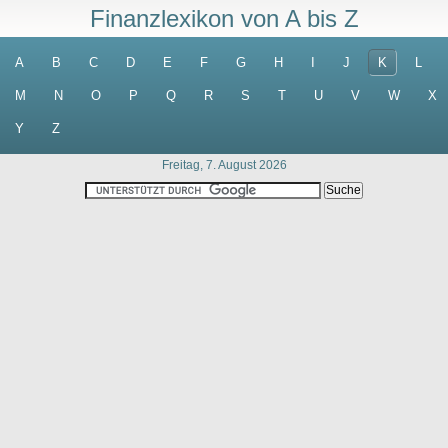
Finanzlexikon von A bis Z
A
B
C
D
E
F
G
H
I
J
K
L
M
N
O
P
Q
R
S
T
U
V
W
X
Y
Z
Freitag, 7. August 2026