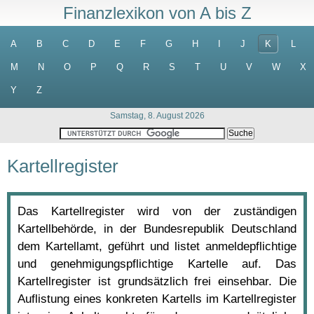
Finanzlexikon von A bis Z
A
B
C
D
E
F
G
H
I
J
K
L
M
N
O
P
Q
R
S
T
U
V
W
X
Y
Z
Samstag, 8. August 2026
Kartellregister
Das Kartellregister wird von der zuständigen
Kartellbehörde, in der Bundesrepublik Deutschland
dem Kartellamt, geführt und listet anmeldepflichtige
und genehmigungspflichtige Kartelle auf. Das
Kartellregister ist grundsätzlich frei einsehbar. Die
Auflistung eines konkreten Kartells im Kartellregister