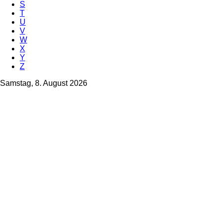
S
T
U
V
W
X
Y
Z
Samstag, 8. August 2026