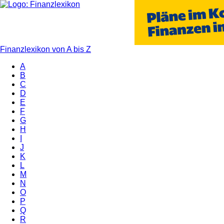
Finanzlexikon von A bis Z
A
B
C
D
E
F
G
H
I
J
K
L
M
N
O
P
Q
R