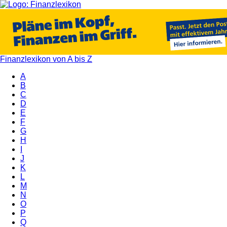
Finanzlexikon von A bis Z
A
B
C
D
E
F
G
H
I
J
K
L
M
N
O
P
Q