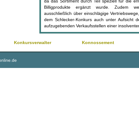
da das Sortiment durch Teil speziell für die e
Billigprodukte ergänzt wurde. Zudem w
ausschließlich über einschlägige Vertriebsweg
dem Schlecker-Konkurs auch unter Aufsicht de
aufzugebenden Verkaufsstellen einer insolvent
Konkursverwalter
Konnossement
online.de