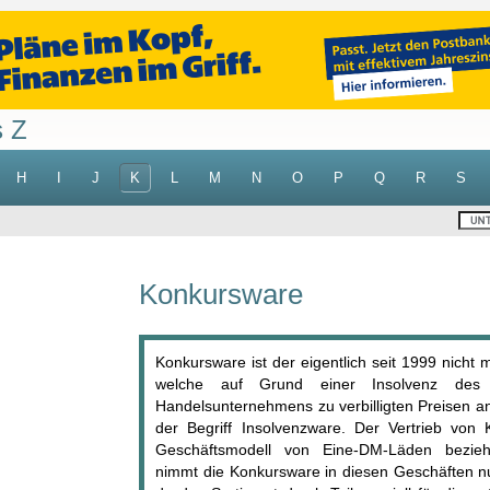
s Z
H
I
J
K
L
M
N
O
P
Q
R
S
Konkursware
Konkursware ist der eigentlich seit 1999 nicht m
welche auf Grund einer Insolvenz des P
Handelsunternehmens zu verbilligten Preisen a
der Begriff Insolvenzware. Der Vertrieb von
Geschäftsmodell von Eine-DM-Läden bezieh
nimmt die Konkursware in diesen Geschäften nu