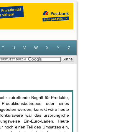
T
U
V
W
X
Y
Z
ehr zutreffende Begriff für Produkte,
roduktionsbetriebes oder eines
ngeboten werden; korrekt wäre heute
 Konkursware war das ursprüngliche
ungsweise Ein-Euro-Läden. Heute
r noch einen Teil des Umsatzes ein,