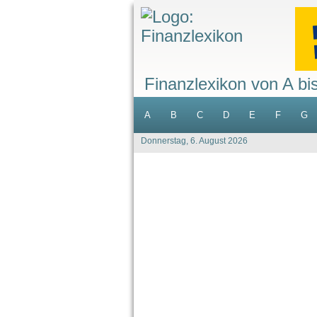
Finanzlexikon von A bi
A
B
C
D
E
F
G
Donnerstag, 6. August 2026