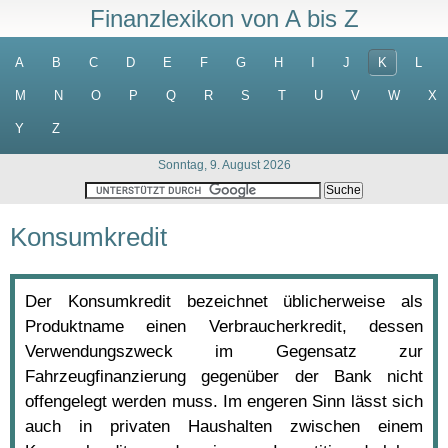
Finanzlexikon von A bis Z
A
B
C
D
E
F
G
H
I
J
K
L
M
N
O
P
Q
R
S
T
U
V
W
X
Y
Z
Sonntag, 9. August 2026
Konsumkredit
Der Konsumkredit bezeichnet üblicherweise als
Produktname einen Verbraucherkredit, dessen
Verwendungszweck im Gegensatz zur
Fahrzeugfinanzierung gegenüber der Bank nicht
offengelegt werden muss. Im engeren Sinn lässt sich
auch in privaten Haushalten zwischen einem