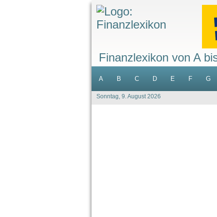
Finanzlexikon von A bi
A
B
C
D
E
F
G
Sonntag, 9. August 2026