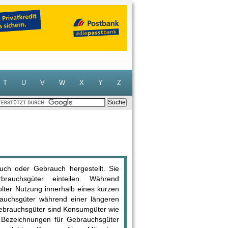
T
U
V
W
X
Y
Z
ch oder Gebrauch hergestellt. Sie
rauchsgüter einteilen. Während
lter Nutzung innerhalb eines kurzen
rauchsgüter während einer längeren
brauchsgüter sind Konsumgüter wie
Bezeichnungen für Gebrauchsgüter