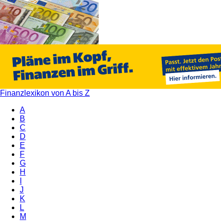
Finanzlexikon von A bis Z
A
B
C
D
E
F
G
H
I
J
K
L
M