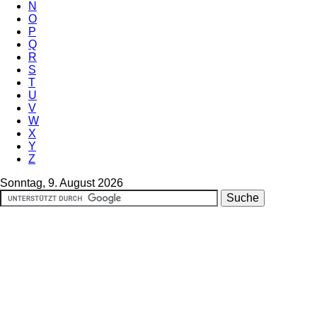
N
O
P
Q
R
S
T
U
V
W
X
Y
Z
Sonntag, 9. August 2026