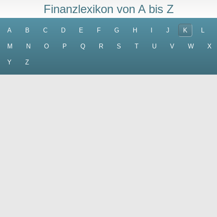
Finanzlexikon von A bis Z
A
B
C
D
E
F
G
H
I
J
K
L
M
N
O
P
Q
R
S
T
U
V
W
X
Y
Z