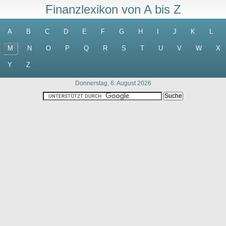
Finanzlexikon von A bis Z
A
B
C
D
E
F
G
H
I
J
K
L
M
N
O
P
Q
R
S
T
U
V
W
X
Y
Z
Donnerstag, 6. August 2026