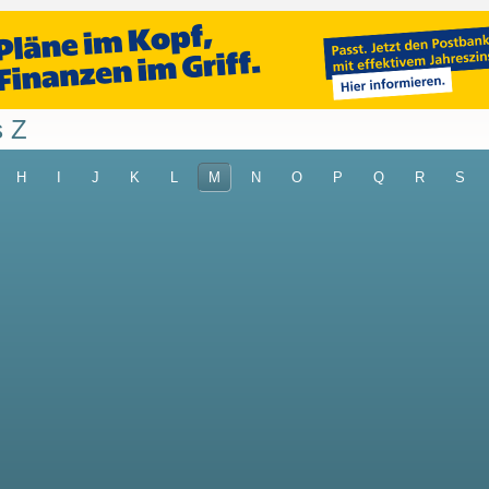
s Z
H
I
J
K
L
M
N
O
P
Q
R
S