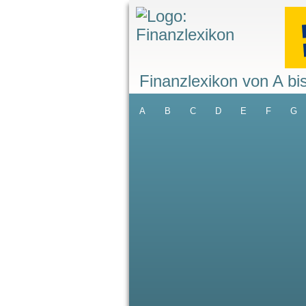
Finanzlexikon von A bi
A
B
C
D
E
F
G