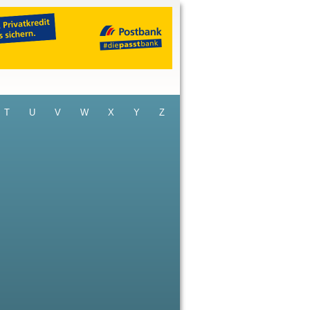
T
U
V
W
X
Y
Z