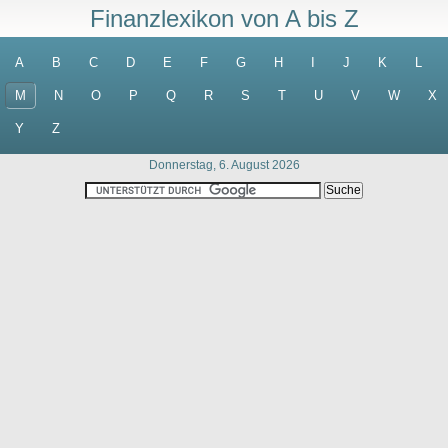
Finanzlexikon von A bis Z
A
B
C
D
E
F
G
H
I
J
K
L
M
N
O
P
Q
R
S
T
U
V
W
X
Y
Z
Donnerstag, 6. August 2026