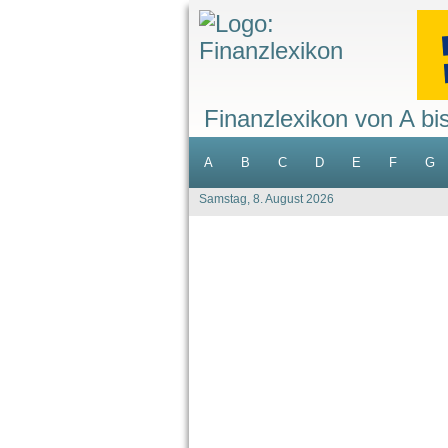
Finanzlexikon von A bi
A
B
C
D
E
F
G
Samstag, 8. August 2026