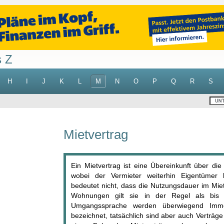
s Z
H
I
J
K
L
M
N
O
P
Q
R
S
Mietvertrag
Ein Mietvertrag ist eine Übereinkunft über di
wobei der Vermieter weiterhin Eigentümer b
bedeutet nicht, dass die Nutzungsdauer im Miet
Wohnungen gilt sie in der Regel als bis 
Umgangssprache werden überwiegend Immobi
bezeichnet, tatsächlich sind aber auch Verträg