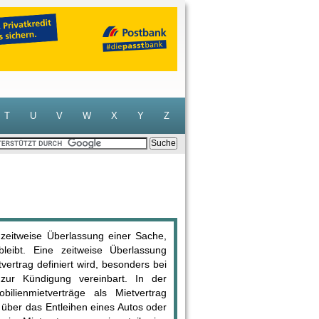
T
U
V
W
X
Y
Z
e zeitweise Überlassung einer Sache,
leibt. Eine zeitweise Überlassung
vertrag definiert wird, besonders bei
zur Kündigung vereinbart. In der
lienmietverträge als Mietvertrag
e über das Entleihen eines Autos oder