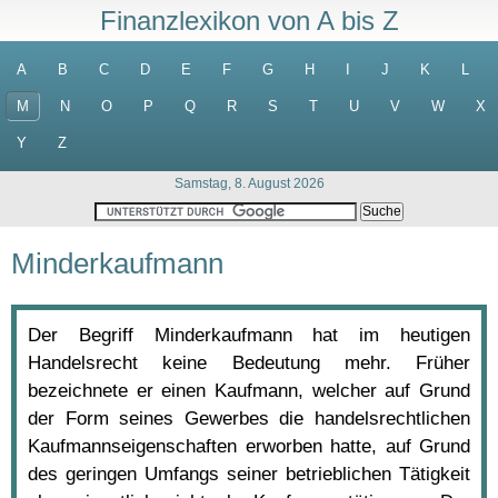
Finanzlexikon von A bis Z
A
B
C
D
E
F
G
H
I
J
K
L
M
N
O
P
Q
R
S
T
U
V
W
X
Y
Z
Samstag, 8. August 2026
Minderkaufmann
Der Begriff Minderkaufmann hat im heutigen
Handelsrecht keine Bedeutung mehr. Früher
bezeichnete er einen Kaufmann, welcher auf Grund
der Form seines Gewerbes die handelsrechtlichen
Kaufmannseigenschaften erworben hatte, auf Grund
des geringen Umfangs seiner betrieblichen Tätigkeit