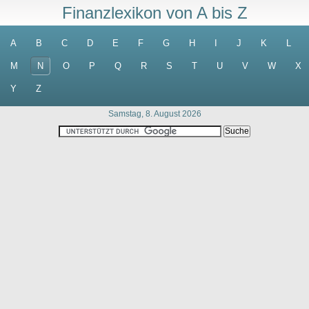
Finanzlexikon von A bis Z
A
B
C
D
E
F
G
H
I
J
K
L
M
N
O
P
Q
R
S
T
U
V
W
X
Y
Z
Samstag, 8. August 2026