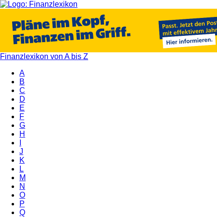
Finanzlexikon von A bis Z
A
B
C
D
E
F
G
H
I
J
K
L
M
N
O
P
Q