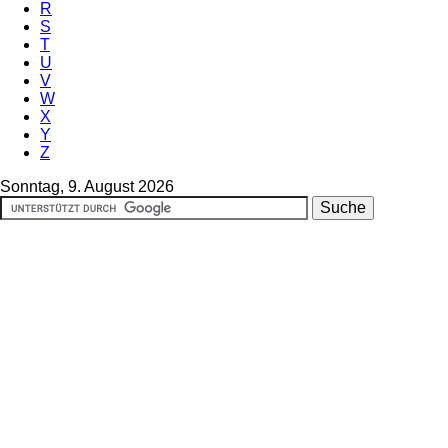
R
S
T
U
V
W
X
Y
Z
Sonntag, 9. August 2026