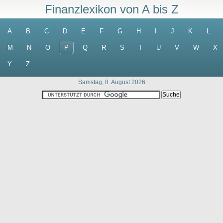
Finanzlexikon von A bis Z
A
B
C
D
E
F
G
H
I
J
K
L
M
N
O
P
Q
R
S
T
U
V
W
X
Y
Z
Samstag, 8. August 2026