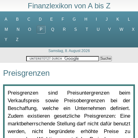
Finanzlexikon von A bis Z
A
B
C
D
E
F
G
H
I
J
K
L
M
N
O
P
Q
R
S
T
U
V
W
X
Y
Z
Samstag, 8. August 2026
Preisgrenzen
Preisgrenzen sind Preisuntergrenzen beim
Verkaufspreis sowie Preisobergrenzen bei der
Beschaffung, welche ein Unternehmen definiert.
Zudem existieren gesetzliche Preisgrenzen: Eine
marktbeherrschende Stellung darf nicht dafür benutzt
werden, nicht begründete erhöhte Preise zu