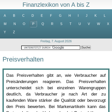
Finanzlexikon von A bis Z
A
B
C
D
E
F
G
H
I
J
K
L
M
N
O
P
Q
R
S
T
U
V
W
X
Y
Z
Freitag, 7. August 2026
Preisverhalten
Das Preisverhalten gibt an, wie Verbraucher auf
Preisänderungen reagieren. Das Preisverhalten
unterscheidet sich bei einzelnen Warengruppen
deutlich, da Verbraucher je nach Art der zu
kaufenden Ware stärker die Qualität oder bevorzugt
den Preis bewerten. Bei Markenartikeln kann das