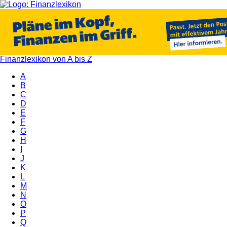
Finanzlexikon von A bis Z
A
B
C
D
E
F
G
H
I
J
K
L
M
N
O
P
Q