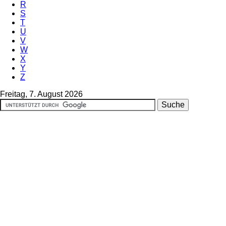
R
S
T
U
V
W
X
Y
Z
Freitag, 7. August 2026