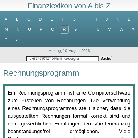
Finanzlexikon von A bis Z
A
B
C
D
E
F
G
H
I
J
K
L
M
N
O
P
Q
R
S
T
U
V
W
X
Y
Z
Montag, 10. August 2026
Rechnungsprogramm
Ein Rechnungsprogramm ist eine Computersoftware
zum Erstellen von Rechnungen. Die Verwendung
eines Rechnungsprogrammes stellt sicher, dass die
ausgestellten Rechnungen formal korrekt sind und
dem gewerblichen Empfänger den Vorsteuerabzug
beanstandungsfrei ermöglichen. Viele