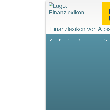
Finanzlexikon von A bi
A
B
C
D
E
F
G