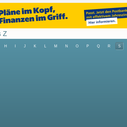
s Z
H
I
J
K
L
M
N
O
P
Q
R
S