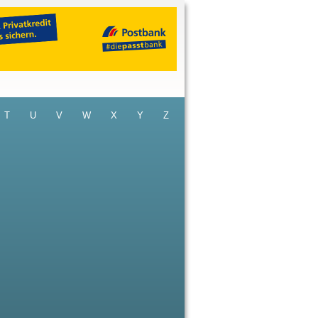
T
U
V
W
X
Y
Z