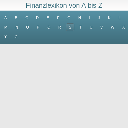
Finanzlexikon von A bis Z
A
B
C
D
E
F
G
H
I
J
K
L
M
N
O
P
Q
R
S
T
U
V
W
X
Y
Z