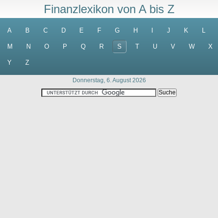
Finanzlexikon von A bis Z
A
B
C
D
E
F
G
H
I
J
K
L
M
N
O
P
Q
R
S
T
U
V
W
X
Y
Z
Donnerstag, 6. August 2026