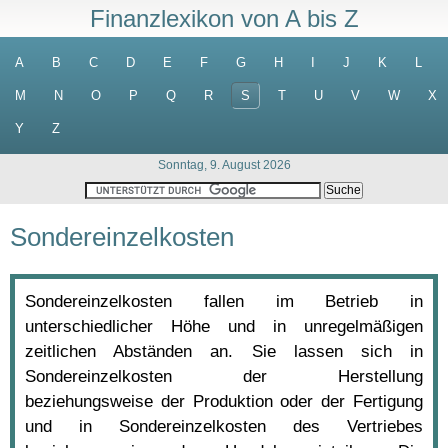
Finanzlexikon von A bis Z
A
B
C
D
E
F
G
H
I
J
K
L
M
N
O
P
Q
R
S
T
U
V
W
X
Y
Z
Sonntag, 9. August 2026
Sondereinzelkosten
Sondereinzelkosten fallen im Betrieb in
unterschiedlicher Höhe und in unregelmäßigen
zeitlichen Abständen an. Sie lassen sich in
Sondereinzelkosten der Herstellung
beziehungsweise der Produktion oder der Fertigung
und in Sondereinzelkosten des Vertriebes