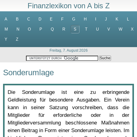
Finanzlexikon von A bis Z
A
B
C
D
E
F
G
H
I
J
K
L
M
N
O
P
Q
R
S
T
U
V
W
X
Y
Z
Freitag, 7. August 2026
Sonderumlage
Die Sonderumlage ist eine zu erbringende
Geldleistung für besondere Ausgaben. Ein Verein
kann in seiner Satzung vorschreiben, dass die
Mitglieder für erforderliche oder in der
Mitgliederversammlung beschlossene Maßnahmen
einen Beitrag in Form einer Sonderumlage leisten. Im