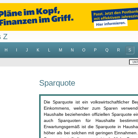
s Z
H
I
J
K
L
M
N
O
P
Q
R
S
Sparquote
Die Sparquote ist ein volkswirtschaftlicher B
Einkommens, welcher zum Sparen verwende
Haushalte beziehenden offiziellen Sparquote e
auch Sparquoten für Haushalte bestimm
Erwartungsgemäß ist die Sparquote in Hausha
höher als bei solchen mit geringen Einnahmen