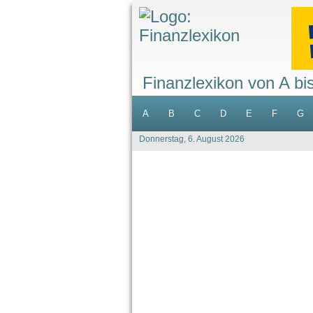
Finanzlexikon von A bi
A
B
C
D
E
F
G
Donnerstag, 6. August 2026