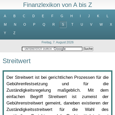
Finanzlexikon von A bis Z
A
B
C
D
E
F
G
H
I
J
K
L
M
N
O
P
Q
R
S
T
U
V
W
X
Y
Z
Freitag, 7. August 2026
Streitwert
Der Streitwert ist bei gerichtlichen Prozessen für die
Gebührenfestsetzung und für die
Zuständigkeitsregelung maßgeblich. Mit dem
einfachen Begriff Streitwert ist zumeist der
Gebührenstreitwert gemeint, daneben existieren der
Zuständigkeitsstreitwert für die Wahl des