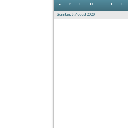
A
B
C
D
E
F
G
Sonntag, 9. August 2026