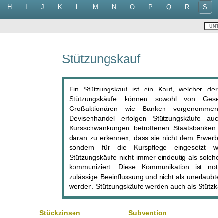
H
I
J
K
L
M
N
O
P
Q
R
S
Stützungskauf
Ein Stützungskauf ist ein Kauf, welcher der
Stützungskäufe können sowohl von Gese
Großaktionären wie Banken vorgenomme
Devisenhandel erfolgen Stützungskäufe a
Kursschwankungen betroffenen Staatsbanken. 
daran zu erkennen, dass sie nicht dem Erwerb
sondern für die Kurspflege eingesetzt 
Stützungskäufe nicht immer eindeutig als solch
kommuniziert. Diese Kommunikation ist not
zulässige Beeinflussung und nicht als unerlaub
werden. Stützungskäufe werden auch als Stützk
Stückzinsen
Subvention