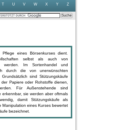
T
U
V
W
X
Y
Z
 Pflege eines Börsenkurses dient.
llschaften selbst als auch von
n werden. Im Sortenhandel und
uch durch die von unerwünschten
Grundsätzlich sind Stützungskäufe
 der Papiere oder Rohstoffe dienen,
werden. Für Außenstehende sind
e erkennbar, sie werden aber oftmals
wendig, damit Stützungskäufe als
te Manipulation eines Kurses bewertet
äufe bezeichnet.