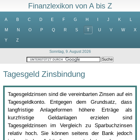
Finanzlexikon von A bis Z
A
B
C
D
E
F
G
H
I
J
K
L
M
N
O
P
Q
R
S
T
U
V
W
X
Y
Z
Sonntag, 9. August 2026
Tagesgeld Zinsbindung
Tagesgeldzinsen sind die vereinbarten Zinsen auf ein
Tagesgeldkonto. Entgegen dem Grundsatz, dass
langfristige Anlageformen höhere Erträge als
kurzfristige Geldanlagen erzielen sind
Tagesgeldzinsen im Vergleich zu Sparbuchzinsen
relativ hoch. Sie können seitens der Bank jedoch