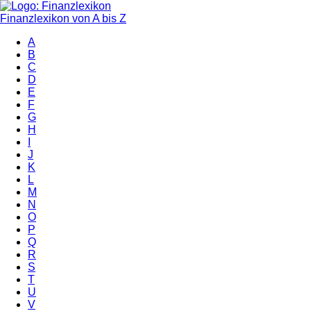
Finanzlexikon von A bis Z
A
B
C
D
E
F
G
H
I
J
K
L
M
N
O
P
Q
R
S
T
U
V