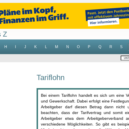
s Z
H
I
J
K
L
M
N
O
P
Q
R
S
Tariflohn
Bei einem Tariflohn handelt es sich um eine 
und Gewerkschaft. Dabei erfolgt eine Festlegu
Arbeitgeber darf diesen Betrag dann nicht u
beachten, dass der Tarifvertrag und somit ei
Arbeitgeber etwa dem Arbeitgeberverband ang
verschiedene Möglichkeiten. So gibt es beispi