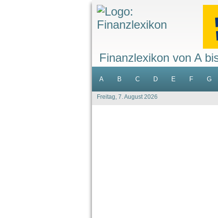
Finanzlexikon von A bi
A
B
C
D
E
F
G
Freitag, 7. August 2026