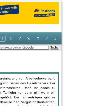
T
U
V
W
X
Y
Z
Vereinbarung von Arbeitgeberverband
ng von Seiten des Gesetzgebers. Der
nterschreiten. Dabei ist jedoch zu
n Tariflohn nur dann gilt, wenn ein
ehört. Bei Tarifverträgen gibt es
elsweise den Vergütungstarifvertrag.