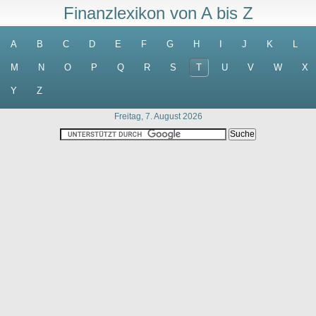
Finanzlexikon von A bis Z
A
B
C
D
E
F
G
H
I
J
K
L
M
N
O
P
Q
R
S
T
U
V
W
X
Y
Z
Freitag, 7. August 2026