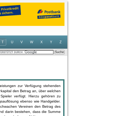
T
U
V
W
X
Y
Z
rleistungen zur Verfügung stehenden
rkapital den Betrag an, über welchen
 Spieler verfügt. Hierzu gehören zu
gsauflösung ebenso wie Handgelder.
 schwachen Vereinen den Betrag des
gend darin bestehen, dass die Summe