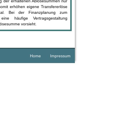
ag der erhaltenen Ablösesummen nur
omit erhöhen eigene Transfererlöse
tal. Bei der Finanzplanung zum
ine häufige Vertragsgestaltung
blösesumme vorsieht.
Home
Impressum