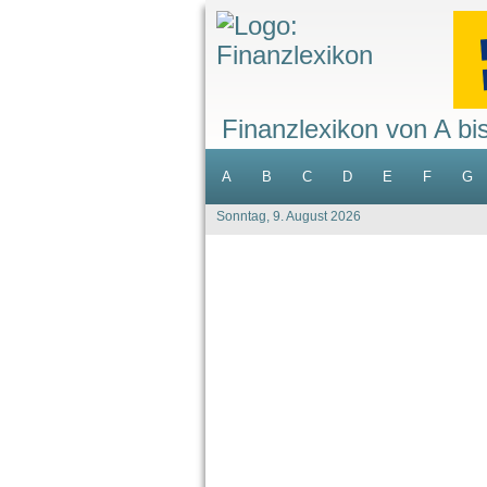
Finanzlexikon von A bi
A
B
C
D
E
F
G
Sonntag, 9. August 2026