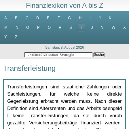
Finanzlexikon von A bis Z
A
B
C
D
E
F
G
H
I
J
K
L
M
N
O
P
Q
R
S
T
U
V
W
X
Y
Z
Samstag, 8. August 2026
Transferleistung
Transferleistungen sind staatliche Zahlungen oder
Sachleistungen, für welche keine direkte
Gegenleistung erbracht werden muss. Nach dieser
Definition sind Altersrenten und das Arbeitslosengeld
I keine Transferleistungen, da sie durch vorab
gezahlte Versicherungsbeiträge finanziert werden,