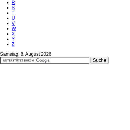
R
S
T
U
V
W
X
Y
Z
Samstag, 8. August 2026