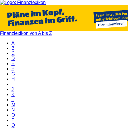
Finanzlexikon von A bis Z
A
B
C
D
E
F
G
H
I
J
K
L
M
N
O
P
Q